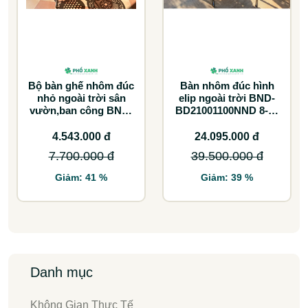
Bộ bàn ghế nhôm đúc
Bàn nhôm đúc hình
nhỏ ngoài trời sân
elip ngoài trời BND-
vườn,ban công BND-
BD21001100NND 8-10
60CCTK
ghế lựa chọn tối ưu
cho không gian lớn
4.543.000 đ
24.095.000 đ
7.700.000 đ
39.500.000 đ
Giảm: 41 %
Giảm: 39 %
Danh mục
Không Gian Thực Tế