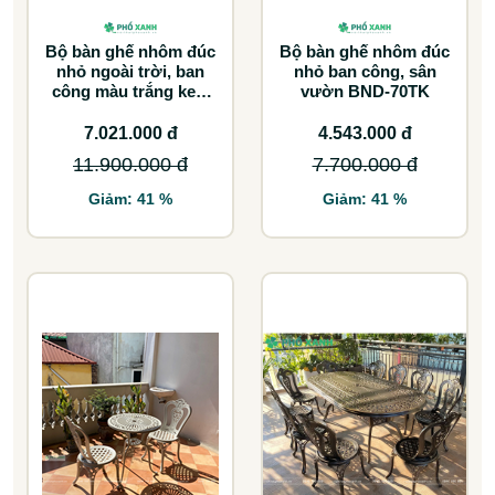
Bộ bàn ghế nhôm đúc
Bộ bàn ghế nhôm đúc
nhỏ ngoài trời, ban
nhỏ ban công, sân
công màu trắng kem
vườn BND-70TK
BND-6070TK
7.021.000 đ
4.543.000 đ
11.900.000 đ
7.700.000 đ
Giảm: 41 %
Giảm: 41 %