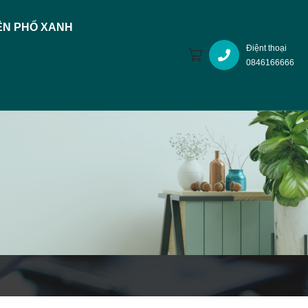
N PHỐ XANH
Điệnt thoại
0846166666