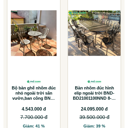
Bộ bàn ghế nhôm đúc
Bàn nhôm đúc hình
nhỏ ngoài trời sân
elip ngoài trời BND-
vườn,ban công BND-
BD21001100NND 8-10
60CCTK
ghế lựa chọn tối ưu
cho không gian lớn
4.543.000 đ
24.095.000 đ
7.700.000 đ
39.500.000 đ
Giảm: 41 %
Giảm: 39 %