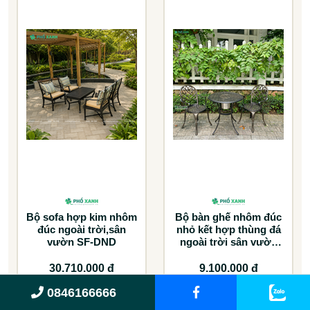
Bộ sofa hợp kim nhôm
Bộ bàn ghế nhôm đúc
đúc ngoài trời,sân
nhỏ kết hợp thùng đá
vườn SF-DND
ngoài trời sân vườn
BND-D70TDD
30.710.000 đ
9.100.000 đ
41.500.000 đ
13.000.000 đ
0846166666
Giảm: 26 %
Giảm: 30 %