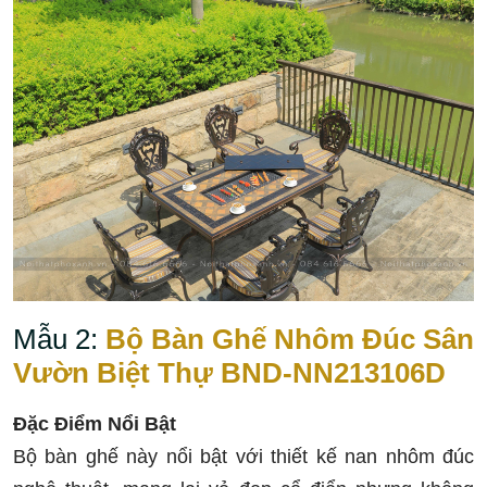
Mẫu 2:
Bộ Bàn Ghế Nhôm Đúc Sân
Vườn Biệt Thự BND-NN213106D
Đặc Điểm Nổi Bật
Bộ bàn ghế này nổi bật với thiết kế nan nhôm đúc