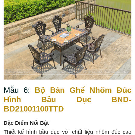
Mẫu 6:
Bộ Bàn Ghế Nhôm Đúc
Hình Bầu Dục BND-
BD21001100TTD
Đặc Điểm Nổi Bật
Thiết kế hình bầu dục với chất liệu nhôm đúc cao