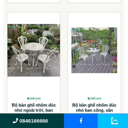
Bộ bàn ghế nhôm đúc
Bộ bàn ghế nhôm đúc
nhỏ ngoài trời, ban
nhỏ ban công, sân
công màu trắng kem
vườn BND-70TK
0846166666
BND-6070TK
7.021.000 đ
4.543.000 đ