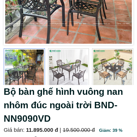
Bộ bàn ghế hình vuông nan
nhôm đúc ngoài trời BND-
NN9090VD
Giá bán:
11.895.000 đ
|
19.500.000 đ
Giảm: 39 %