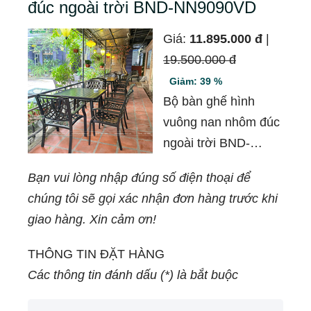
đúc ngoài trời BND-NN9090VD
Giá:
11.895.000 đ
|
19.500.000 đ
Giảm: 39 %
Bộ bàn ghế hình
vuông nan nhôm đúc
ngoài trời BND-
NN9090VD là một
Bạn vui lòng nhập đúng số điện thoại để
sản phẩm chuyên
chúng tôi sẽ gọi xác nhận đơn hàng trước khi
dụng được thiết kế
giao hàng. Xin cảm ơn!
để sử dụng cho
không ngoài trời. Với
THÔNG TIN ĐẶT HÀNG
chất liệu nhôm đúc
Các thông tin đánh dấu (*) là bắt buộc
chắc chắn và bền bỉ,
bộ bàn ghế này sẽ