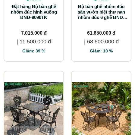
Đặt hàng Bộ bàn ghế
Bộ bàn ghế nhôm đúc
nhôm đúc hình vuông
sân vườn biệt thự nan
BND-9090TK
nhôm đúc 6 ghế BND-
NN213106D
7.015.000 đ
61.650.000 đ
|
11.500.000 đ
|
68.500.000 đ
Giảm: 39 %
Giảm: 10 %