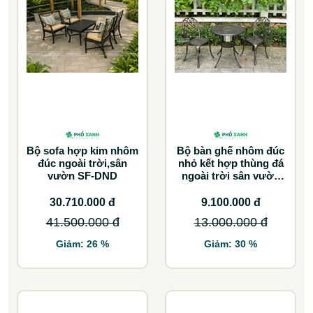
Bộ sofa hợp kim nhôm
Bộ bàn ghế nhôm đúc
đúc ngoài trời,sân
nhỏ kết hợp thùng đá
vườn SF-DND
ngoài trời sân vườn
BND-D70TDD
30.710.000 đ
9.100.000 đ
41.500.000 đ
13.000.000 đ
Giảm: 26 %
Giảm: 30 %