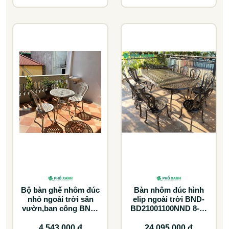
Bộ bàn ghế nhôm đúc
Bàn nhôm đúc hình
nhỏ ngoài trời sân
elip ngoài trời BND-
vườn,ban công BND-
BD21001100NND 8-10
60CCTK
ghế lựa chọn tối ưu
cho không gian lớn
4.543.000 đ
24.095.000 đ