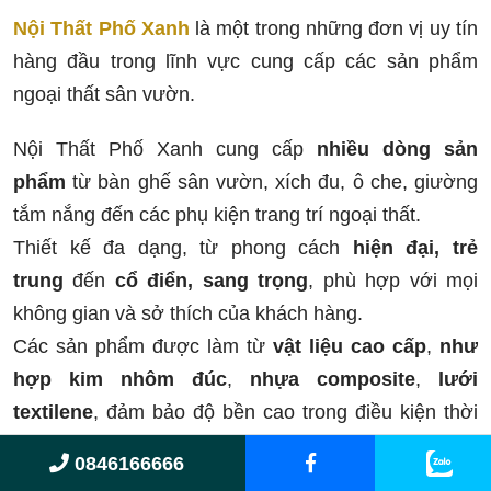
Nội Thất Phố Xanh
là một trong những đơn vị uy tín
hàng đầu trong lĩnh vực cung cấp các sản phẩm
ngoại thất sân vườn.
Nội Thất Phố Xanh cung cấp
nhiều dòng sản
phẩm
từ bàn ghế sân vườn, xích đu, ô che, giường
tắm nắng đến các phụ kiện trang trí ngoại thất.
Thiết kế đa dạng, từ phong cách
hiện đại, trẻ
trung
đến
cổ điển, sang trọng
, phù hợp với mọi
không gian và sở thích của khách hàng.
Các sản phẩm được làm từ
vật liệu cao cấp
,
như
hợp kim nhôm đúc
,
nhựa composite
,
lưới
textilene
, đảm bảo độ bền cao trong điều kiện thời
tiết khắc nghiệt.
0846166666
Thông Tin Liên Hệ
Nội Thất Phố Xanh