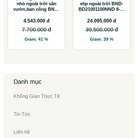
nhỏ ngoài trời sân
elip ngoài trời BND-
vườn,ban công BND-
BD21001100NND 8-10
60CCTK
ghế lựa chọn tối ưu
cho không gian lớn
4.543.000 đ
24.095.000 đ
7.700.000 đ
39.500.000 đ
Giảm: 41 %
Giảm: 39 %
Danh mục
Không Gian Thực Tế
Tin Tức
Liên hệ