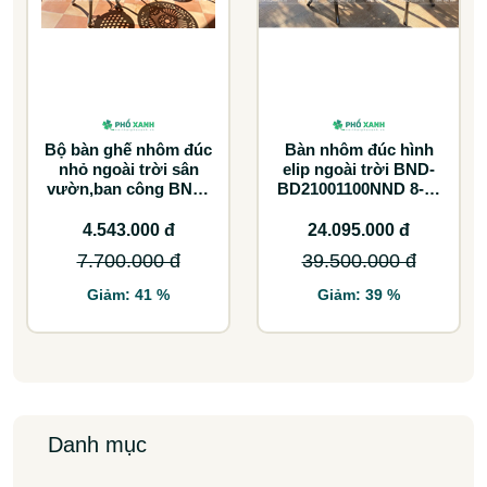
Bộ bàn ghế nhôm đúc
Bàn nhôm đúc hình
nhỏ ngoài trời sân
elip ngoài trời BND-
vườn,ban công BND-
BD21001100NND 8-10
60CCTK
ghế lựa chọn tối ưu
cho không gian lớn
4.543.000 đ
24.095.000 đ
7.700.000 đ
39.500.000 đ
Giảm: 41 %
Giảm: 39 %
Danh mục