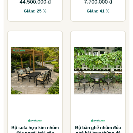
44.500.000 đ
7.700.000 đ
Giảm: 25 %
Giảm: 41 %
Bộ sofa hợp kim nhôm
Bộ bàn ghế nhôm đúc
đúc ngoài trời,sân
nhỏ kết hợp thùng đá