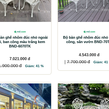
n ghế nhôm đúc nhỏ ngoài
Bộ bàn ghế nhôm đúc nhỏ
ời, ban công màu trắng kem
công, sân vườn BND-70
BND-6070TK
4.543.000 đ
7.021.000 đ
|
7.700.000 đ
Giảm: 41
1.900.000 đ
Giảm: 41 %