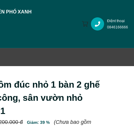
N PHỐ XANH
Điệnt thoại
0846166666
ôm đúc nhỏ 1 bàn 2 ghế
công, sân vườn nhỏ
1
200.000 đ
(Chưa bao gồm
Giảm: 39 %