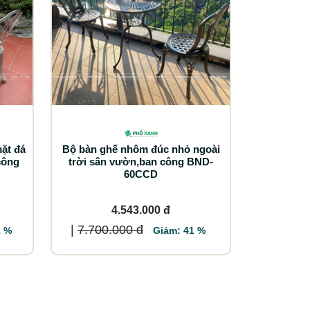
ặt đá
Bộ bàn ghế nhôm đúc nhỏ ngoài
công
trời sân vườn,ban công BND-
60CCD
4.543.000 đ
|
7.700.000 đ
1 %
Giảm: 41 %