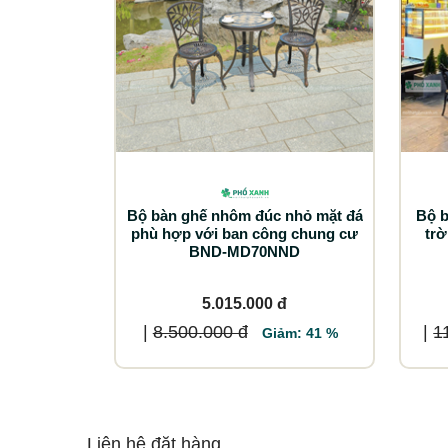
Bộ bàn ghế nhôm đúc nhỏ mặt đá
Bộ b
phù hợp với ban công chung cư
tr
BND-MD70NND
5.015.000 đ
|
8.500.000 đ
|
1
Giảm: 41 %
Liên hệ đặt hàng