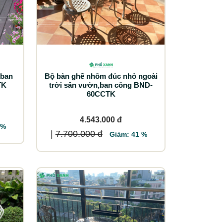
 ban
Bộ bàn ghế nhôm đúc nhỏ ngoài
TK
trời sân vườn,ban công BND-
60CCTK
4.543.000 đ
 %
|
7.700.000 đ
Giảm: 41 %