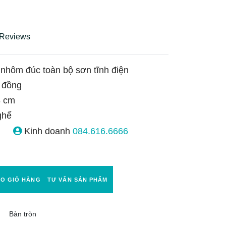
 Reviews
nhôm đúc toàn bộ sơn tĩnh điện
 đồng
 cm
ghế
Kinh doanh
084.616.6666
ÀO GIỎ HÀNG
TƯ VẤN SẢN PHẨM
Bàn tròn