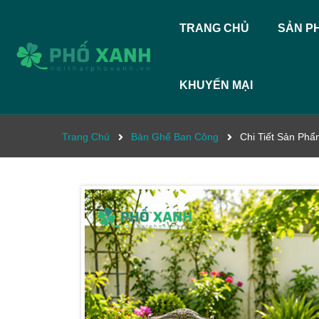
TRANG CHỦ
SẢN P
KHUYẾN MẠI
Trang Chủ
Bàn Ghế Ban Công
Chi Tiết Sản Ph