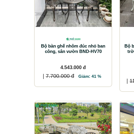
Bộ bàn ghế nhôm đúc nhỏ ban
Bộ bà
công, sân vườn BND-HV70
tr
4.543.000 đ
|
7.700.000 đ
Giảm: 41 %
|
1