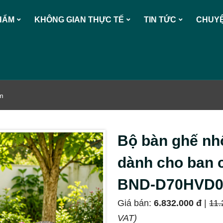
HẨM
KHÔNG GIAN THỰC TẾ
TIN TỨC
CHUYỆ
ẩm
Bộ bàn ghế nh
dành cho ban 
BND-D70HVD0
Giá bán:
6.832.000 đ
|
11.
VAT)