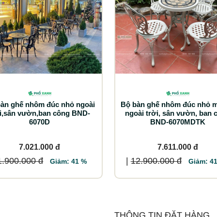
àn ghế nhôm đúc nhỏ ngoài
Bộ bàn ghế nhôm đúc nhỏ m
ời,sân vườn,ban công BND-
ngoài trời, sân vườn, ban 
6070D
BND-6070MDTK
7.021.000 đ
7.611.000 đ
1.900.000 đ
|
12.900.000 đ
Giảm: 41 %
Giảm: 4
THÔNG TIN ĐẶT HÀNG