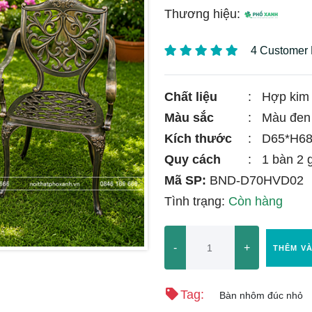
Thương hiệu:
4 Customer
Chất liệu
:
Hợp kim 
Màu sắc
:
Màu đen
Kích thước
:
D65*H68
Quy cách
:
1 bàn 2 
Mã SP:
BND-D70HVD02
Tình trạng:
Còn hàng
-
+
THÊM V
Tag:
Bàn nhôm đúc nhỏ