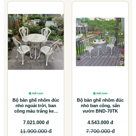
Bộ bàn ghế nhôm đúc
Bộ bàn ghế nhôm đúc
nhỏ ngoài trời, ban
nhỏ ban công, sân
công màu trắng kem
vườn BND-70TK
BND-6070TK
7.021.000 đ
4.543.000 đ
11.900.000 đ
7.700.000 đ