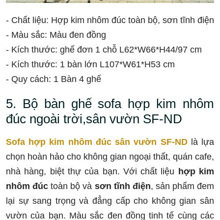
- Chất liệu: Hợp kim nhôm đúc toàn bộ, sơn tĩnh điện
- Màu sắc: Màu đen đồng
- Kích thước: ghế đơn 1 chỗ L62*W66*H44/97 cm
- Kích thước: 1 bàn lớn L107*W61*H53 cm
- Quy cách: 1 Bàn 4 ghế
5. Bộ bàn ghế sofa hợp kim nhôm
đúc ngoài trời,sân vườn SF-ND
Sofa hợp kim nhôm đúc sân vườn SF-ND
là lựa
chọn hoàn hảo cho không gian ngoại thất, quán cafe,
nhà hàng, biệt thự của bạn. Với chất liệu
hợp kim
nhôm đúc
toàn bộ và
sơn tĩnh điện
, sản phẩm đem
lại sự sang trọng và đẳng cấp cho không gian sân
vườn của bạn. Màu sắc đen đồng tinh tế cùng các