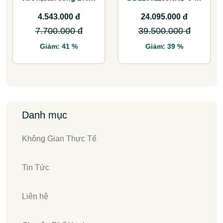
60CCTK
ghế lựa chọn tối ưu
cho không gian lớn
4.543.000 đ
24.095.000 đ
7.700.000 đ
39.500.000 đ
Giảm: 41 %
Giảm: 39 %
Danh mục
Không Gian Thực Tế
Tin Tức
Liên hệ