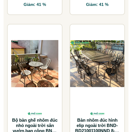
Giảm: 41 %
Giảm: 41 %
Bộ bàn ghế nhôm đúc
Bàn nhôm đúc hình
nhỏ ngoài trời sân
elip ngoài trời BND-
vườn,ban công BND-
BD21001100NND 8-10