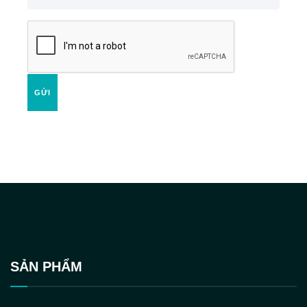
GỬI
SẢN PHẨM