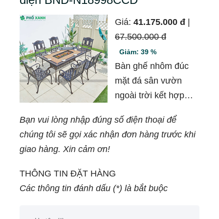
Giá:
41.175.000 đ
|
67.500.000 đ
Giảm: 39 %
Bàn ghế nhôm đúc
mặt đá sân vườn
ngoài trời kết hợp
nướng điện BND-
Bạn vui lòng nhập đúng số điện thoại để
N18998CCD là sản
chúng tôi sẽ gọi xác nhận đơn hàng trước khi
phẩm rất thích hợp
giao hàng. Xin cảm ơn!
cho việc sử dụng
ngoài trời. Với chất
THÔNG TIN ĐẶT HÀNG
liệu nhôm đúc và mặt
Các thông tin đánh dấu (*) là bắt buộc
đá bền chắc, sản
phẩm này có thể chịu