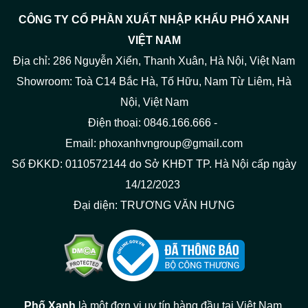
CÔNG TY CỔ PHẦN XUẤT NHẬP KHẨU PHỐ XANH
VIỆT NAM
Địa chỉ: 286 Nguyễn Xiển, Thanh Xuân, Hà Nội, Việt Nam
Showroom: Toà C14 Bắc Hà, Tố Hữu, Nam Từ Liêm, Hà
Nội, Việt Nam
Điện thoại: 0846.166.666 -
Email: phoxanhvngroup@gmail.com
Số ĐKKD: 0110572144 do Sở KHĐT TP. Hà Nội cấp ngày
14/12/2023
Đại diện: TRƯƠNG VĂN HƯNG
Phố Xanh
là một đơn vị uy tín hàng đầu tại Việt Nam,