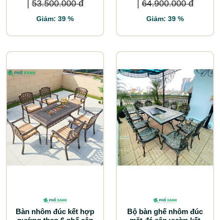
|
53.500.000 đ
|
64.900.000 đ
Giảm: 39 %
Giảm: 39 %
Bàn nhôm đúc kết hợp
Bộ bàn ghế nhôm đúc