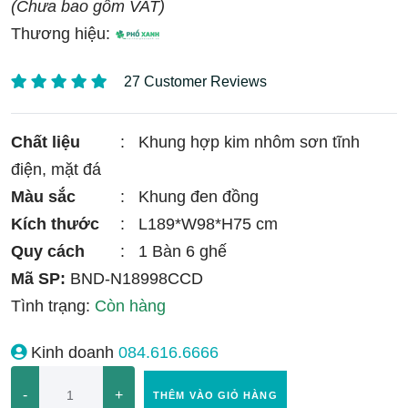
(Chưa bao gồm VAT)
Thương hiệu:
27 Customer Reviews
Chất liệu
:
Khung hợp kim nhôm sơn tĩnh
điện, mặt đá
Màu sắc
:
Khung đen đồng
Kích thước
:
L189*W98*H75 cm
Quy cách
:
1 Bàn 6 ghế
Mã SP:
BND-N18998CCD
Tình trạng:
Còn hàng
Kinh doanh
084.616.6666
-
+
THÊM VÀO GIỎ HÀNG