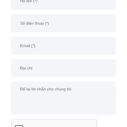
được thời tiết khắc
nghiệt mà không bị
ảnh hưởng. Ngoài ra,
tính năng nướng điện
cũng giúp bạn có thể
tổ chức các buổi tiệc
ngoài trời thật tiện lợi
và thú vị. Cảm ơn
bạn đã quan tâm đến
sản phẩm này!