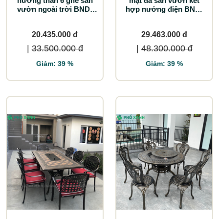
nướng than 6 ghế sân
mặt đá sân vườn kết
vườn ngoài trời BND-
hợp nướng điện BND-
NML15090D
N18998TTD
20.435.000 đ
29.463.000 đ
|
33.500.000 đ
|
48.300.000 đ
Giảm: 39 %
Giảm: 39 %