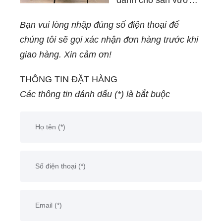
biệt thự BND-
Bạn vui lòng nhập đúng số điện thoại để
MD120D là một lựa
chúng tôi sẽ gọi xác nhận đơn hàng trước khi
chọn tối ưu để trang
giao hàng. Xin cảm ơn!
trí không gian ngoại
thất của bạn. Với
THÔNG TIN ĐẶT HÀNG
chất liệu hợp kim
Các thông tin đánh dấu (*) là bắt buộc
nhôm đúc cao cấp,
sơn tĩnh điện kết hợp
mặt đá tự nhiên,vì
thế nó không chỉ có
độ bền cao mà còn
mang lại vẻ đẹp sang
trọng, hiện đại và sự
tiện nghi trong sử