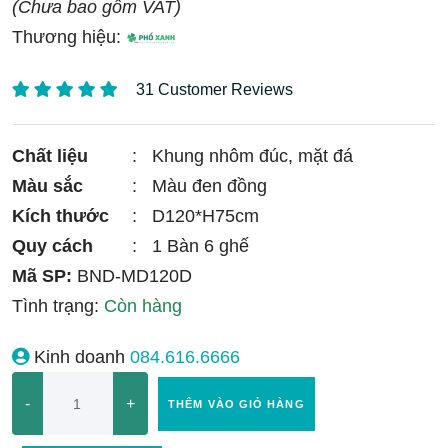
(Chưa bao gồm VAT)
Thương hiệu:
31 Customer Reviews
Chất liệu
:
Khung nhôm đúc, mặt đá
Màu sắc
:
Màu đen đồng
Kích thước
:
D120*H75cm
Quy cách
:
1 Bàn 6 ghế
Mã SP:
BND-MD120D
Tình trạng:
Còn hàng
Kinh doanh
084.616.6666
-
+
THÊM VÀO GIỎ HÀNG