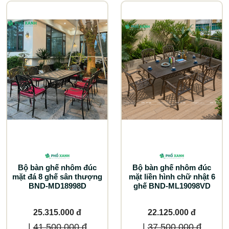
Bộ bàn ghế nhôm đúc
Bộ bàn ghế nhôm đúc
mặt đá 8 ghế sân thượng
mặt liền hình chữ nhật 6
BND-MD18998D
ghế BND-ML19098VD
25.315.000 đ
22.125.000 đ
|
41.500.000 đ
|
37.500.000 đ