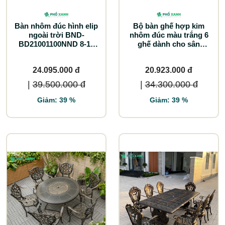
Bàn nhôm đúc hình elip
Bộ bàn ghế hợp kim
ngoài trời BND-
nhôm đúc màu trắng 6
BD21001100NND 8-10
ghế dành cho sân
ghế lựa chọn tối ưu cho
thượng BND-100TTTK
không gian lớn
24.095.000 đ
20.923.000 đ
|
39.500.000 đ
|
34.300.000 đ
Giảm: 39 %
Giảm: 39 %