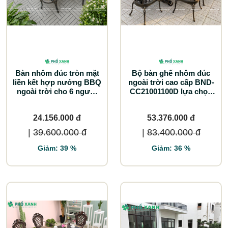
Bàn nhôm đúc tròn mặt
Bộ bàn ghế nhôm đúc
liền kết hợp nướng BBQ
ngoài trời cao cấp BND-
ngoài trời cho 6 người
CC21001100D lựa chọn
BND-NML120HHD
tối ưu cho biệt thự sân
vườn
24.156.000 đ
53.376.000 đ
|
39.600.000 đ
|
83.400.000 đ
Giảm: 39 %
Giảm: 36 %