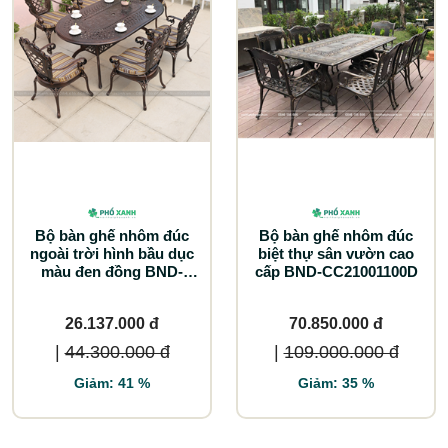
Bộ bàn ghế nhôm đúc
Bộ bàn ghế nhôm đúc
ngoài trời hình bầu dục
biệt thự sân vườn cao
màu đen đồng BND-
cấp BND-CC21001100D
BD18090TTD
26.137.000 đ
70.850.000 đ
|
44.300.000 đ
|
109.000.000 đ
Giảm: 41 %
Giảm: 35 %