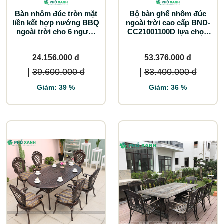
Bàn nhôm đúc tròn mặt
Bộ bàn ghế nhôm đúc
liền kết hợp nướng BBQ
ngoài trời cao cấp BND-
ngoài trời cho 6 người
CC21001100D lựa chọn
BND-NML120HHD
tối ưu cho biệt thự sân
vườn
24.156.000 đ
53.376.000 đ
|
39.600.000 đ
|
83.400.000 đ
Giảm: 39 %
Giảm: 36 %