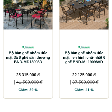
Bộ bàn ghế nhôm đúc
Bộ bàn ghế nhôm đúc
mặt đá 8 ghế sân thượng
mặt liền hình chữ nhật 6
BND-MD18998D
ghế BND-ML19098VD
25.315.000 đ
22.125.000 đ
|
41.500.000 đ
|
37.500.000 đ
Giảm: 39 %
Giảm: 41 %