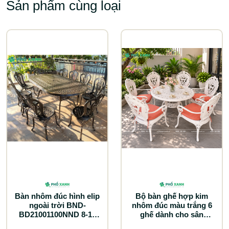
Sản phẩm cùng loại
Bàn nhôm đúc hình elip
Bộ bàn ghế hợp kim
ngoài trời BND-
nhôm đúc màu trắng 6
BD21001100NND 8-10
ghế dành cho sân
ghế lựa chọn tối ưu cho
thượng BND-100TTTK