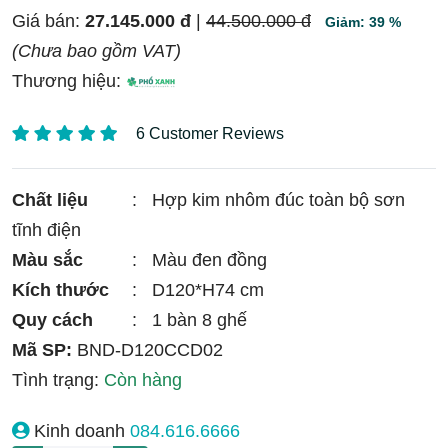
Giá bán:
27.145.000 đ
|
44.500.000 đ
Giảm: 39 %
(Chưa bao gồm VAT)
Thương hiệu:
6 Customer Reviews
Chất liệu
:
Hợp kim nhôm đúc toàn bộ sơn
tĩnh điện
Màu sắc
:
Màu đen đồng
Kích thước
:
D120*H74 cm
Quy cách
:
1 bàn 8 ghế
Mã SP:
BND-D120CCD02
Tình trạng:
Còn hàng
Kinh doanh
084.616.6666