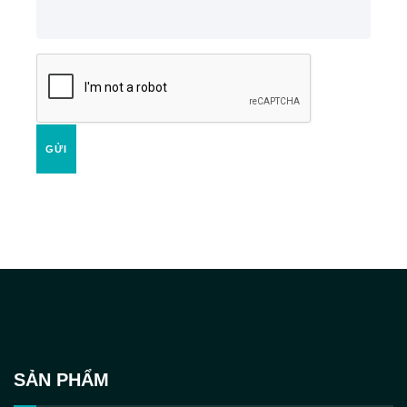
GỬI
SẢN PHẨM