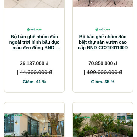
Bộ bàn ghế nhôm đúc
Bộ bàn ghế nhôm đúc
ngoài trời hình bầu dục
biệt thự sân vườn cao
màu đen đồng BND-
cấp BND-CC21001100D
BD18090TTD
26.137.000 đ
70.850.000 đ
|
44.300.000 đ
|
109.000.000 đ
Giảm: 41 %
Giảm: 35 %