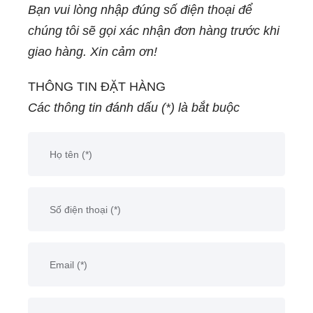
Bạn vui lòng nhập đúng số điện thoại để
chọn hoàn hảo cho
chúng tôi sẽ gọi xác nhận đơn hàng trước khi
việc trang trí không
giao hàng. Xin cảm ơn!
gian sân vườn, ngoài
trời, sân thượng biệt
THÔNG TIN ĐẶT HÀNG
thự sân vườn, khu
Các thông tin đánh dấu (*) là bắt buộc
nghĩ dưỡng. Với thiết
kế độc đáo và chất
liệu chắc chắn, sơn
tĩnh điện giúp chống
chịu tốt trước tác
động của môi trường,
sản phẩm này không
chỉ mang lại sự tiện
ích mà còn tạo điểm
nhấn cho không gian