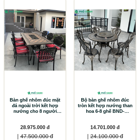
Bàn ghế nhôm đúc mặt
Bộ bàn ghế nhôm đúc
đá ngoài trời kết hợp
tròn kết hợp nướng than
nướng cho 8 người
hoa 6-8 ghế BND-
BND-N18998D
N106ND
28.975.000 đ
14.701.000 đ
|
47.500.000 đ
|
24.100.000 đ