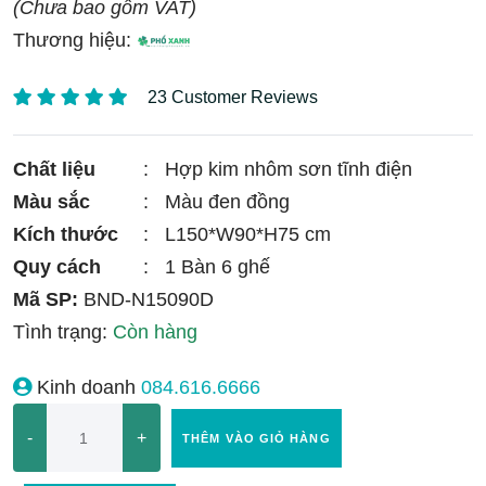
(Chưa bao gồm VAT)
Thương hiệu:
23 Customer Reviews
Chất liệu
:
Hợp kim nhôm sơn tĩnh điện
Màu sắc
:
Màu đen đồng
Kích thước
:
L150*W90*H75 cm
Quy cách
:
1 Bàn 6 ghế
Mã SP:
BND-N15090D
Tình trạng:
Còn hàng
Kinh doanh
084.616.6666
-
+
THÊM VÀO GIỎ HÀNG