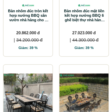
Bàn nhôm đúc tròn kết
Bàn nhôm đúc mặt liền
hợp nướng BBQ sân
kết hợp nướng BBQ 6
vườn nhà hàng cho 6
ghế biệt thự nhà hàng
người BND-NML120VD
BND-NML15090TTD
20.862.000 đ
27.023.000 đ
|
34.200.000 đ
|
44.300.000 đ
Giảm: 39 %
Giảm: 39 %