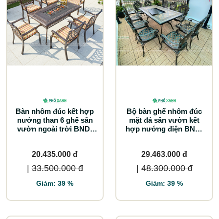
Bàn nhôm đúc kết hợp
Bộ bàn ghế nhôm đúc
nướng than 6 ghế sân
mặt đá sân vườn kết
vườn ngoài trời BND-
hợp nướng điện BND-
NML15090D
N18998TTD
20.435.000 đ
29.463.000 đ
|
33.500.000 đ
|
48.300.000 đ
Giảm: 39 %
Giảm: 39 %