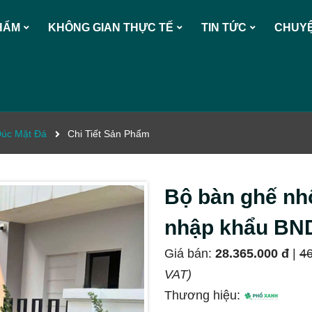
HẨM
KHÔNG GIAN THỰC TẾ
TIN TỨC
CHUYỆ
úc Mặt Đá
Chi Tiết Sản Phẩm
Bộ bàn ghế nh
nhập khẩu B
Giá bán:
28.365.000 đ
|
46
VAT)
Thương hiệu: