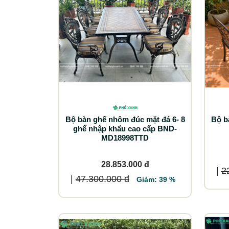
Bộ bàn ghế nhôm đúc mặt đá 6- 8
Bộ b
ghế nhập khẩu cao cấp BND-
MD18998TTD
28.853.000 đ
|
2
|
47.300.000 đ
Giảm: 39 %