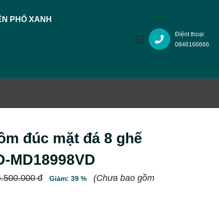
N PHỐ XANH
Điệnt thoại
0846166666
ôm đúc mặt đá 8 ghế
ND-MD18998VD
.500.000 đ
(Chưa bao gồm
Giảm: 39 %