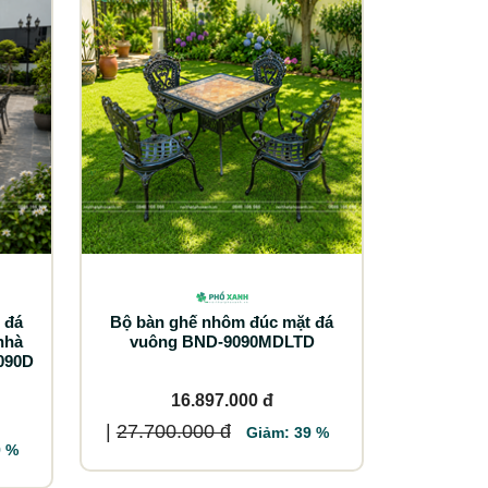
 đá
Bộ bàn ghế nhôm đúc mặt đá
nhà
vuông BND-9090MDLTD
090D
16.897.000 đ
|
27.700.000 đ
Giảm: 39 %
9 %