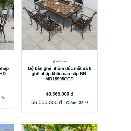
nhập
Bộ bàn ghế nhôm đúc mặt đá 6
HHD
ghế nhập khẩu cao cấp BN-
MD18998CCD
40.565.000 đ
9 %
|
66.500.000 đ
Giảm: 39 %