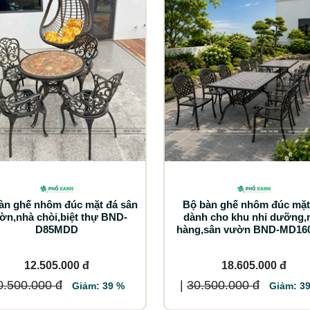
àn ghế nhôm đúc mặt đá sân
Bộ bàn ghế nhôm đúc mặt
ờn,nhà chòi,biệt thự BND-
dành cho khu nhỉ dưỡng,
D85MDD
hàng,sân vườn BND-MD16
12.505.000 đ
18.605.000 đ
0.500.000 đ
|
30.500.000 đ
Giảm: 39 %
Giảm: 3