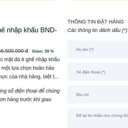
THÔNG TIN ĐẶT HÀNG
hế nhập khẩu BND-
Các thông tin đánh dấu (*)
46.500.000 đ
Giảm: 39 %
c mặt đá 8 ghế nhập khẩu
một lựa chọn hoàn hảo
hực của nhà hàng, biệt thự
oặc sân vườn. Với thiết kế
úng số điện thoại để chúng
iệu cao cấp từ khung hợp
đơn hàng trước khi giao
nh điện kết hợp với mặt đá
 này không chỉ tạo nên sự
 lên vẻ đẹp của không gian