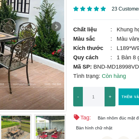
23 Custome
Chất liệu
:
Khung h
Màu sắc
:
Màu vàn
Kích thước
:
L189*W9
Quy cách
:
1 Bàn 8 
Mã SP:
BND-MD18998VD
Tình trạng:
Còn hàng
-
+
THÊM V
Tag:
Bàn nhôm đúc mặt đ
Bàn hình chữ nhật