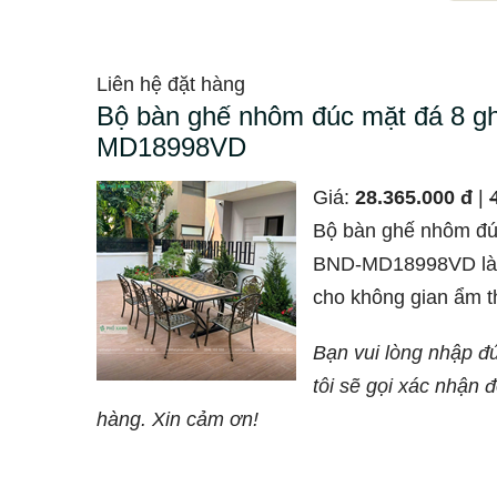
Liên hệ đặt hàng
Bộ bàn ghế nhôm đúc mặt đá 8 g
MD18998VD
Giá:
28.365.000 đ
|
Bộ bàn ghế nhôm đú
BND-MD18998VD là 
cho không gian ẩm t
cao cấp ngoài trời h
Bạn vui lòng nhập đ
sang trọng và chất l
tôi sẽ gọi xác nhận 
kim nhôm đúc sơn tĩ
hàng. Xin cảm ơn!
tự nhiên, bộ bàn ghế
tiện nghi mà còn tôn