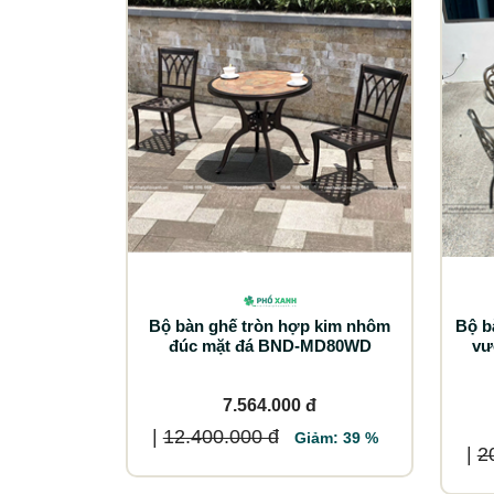
Bộ bàn ghế tròn hợp kim nhôm
Bộ b
đúc mặt đá BND-MD80WD
vư
7.564.000 đ
|
12.400.000 đ
Giảm: 39 %
|
2