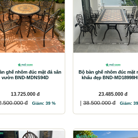
àn ghế nhôm đúc mặt đá sân
Bộ bàn ghế nhôm đúc mặt 
vườn BND-MDNS94D
khẩu đẹp BND-MD18998
13.725.000 đ
23.485.000 đ
2.500.000 đ
|
38.500.000 đ
Giảm: 39 %
Giảm: 3