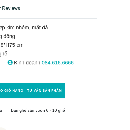
r Reviews
ợp kim nhôm, mặt đá
g đồng
8*H75 cm
ghế
Kinh doanh
084.616.6666
ÀO GIỎ HÀNG
TƯ VẤN SẢN PHẨM
á
Bàn ghế sân vườn 6 - 10 ghế