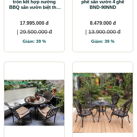
tròn kết hợp nướng
phê sân vườn 4 ghế
BBQ sân vườn biệt thự
BND-90NND
BND-N106D
17.995.000 đ
8.479.000 đ
|
29.500.000 đ
|
13.900.000 đ
Giảm: 39 %
Giảm: 39 %