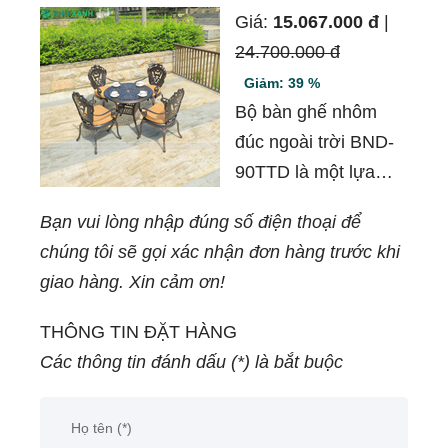
Giá:
15.067.000 đ
|
24.700.000 đ
Giảm: 39 %
Bộ bàn ghế nhôm
đúc ngoài trời BND-
90TTD là một lựa
chọn tuyệt vời cho
Bạn vui lòng nhập đúng số điện thoại để
không gian ngoài
chúng tôi sẽ gọi xác nhận đơn hàng trước khi
trời, sân vườn, quán
giao hàng. Xin cảm ơn!
cafe hay ban công
nhà bạn.
THÔNG TIN ĐẶT HÀNG
Các thông tin đánh dấu (*) là bắt buộc