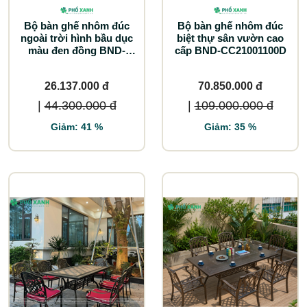
Bộ bàn ghế nhôm đúc
Bộ bàn ghế nhôm đúc
ngoài trời hình bầu dục
biệt thự sân vườn cao
màu đen đồng BND-
cấp BND-CC21001100D
BD18090TTD
26.137.000 đ
70.850.000 đ
|
44.300.000 đ
|
109.000.000 đ
Giảm: 41 %
Giảm: 35 %