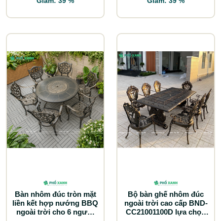
Giảm: 39 %
Giảm: 39 %
Bàn nhôm đúc tròn mặt
Bộ bàn ghế nhôm đúc
liền kết hợp nướng BBQ
ngoài trời cao cấp BND-
ngoài trời cho 6 người
CC21001100D lựa chọn
BND-NML120HHD
tối ưu cho biệt thự sân