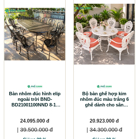
Bàn nhôm đúc hình elip
Bộ bàn ghế hợp kim
ngoài trời BND-
nhôm đúc màu trắng 6
BD21001100NND 8-10
ghế dành cho sân
ghế lựa chọn tối ưu cho
thượng BND-100TTTK
không gian lớn
24.095.000 đ
20.923.000 đ
|
39.500.000 đ
|
34.300.000 đ