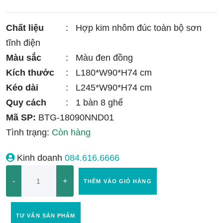
Chất liệu
:
Hợp kim nhôm đúc toàn bộ sơn
tĩnh điện
Màu sắc
:
Màu đen đồng
Kích thước
:
L180*W90*H74 cm
Kéo dài
:
L245*W90*H74 cm
Quy cách
:
1 bàn 8 ghế
Mã SP:
BTG-18090NND01
Tình trạng:
Còn hàng
Kinh doanh
084.616.6666
-
+
THÊM VÀO GIỎ HÀNG
TƯ VẤN SẢN PHẨM