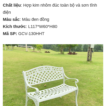
Chất liệu
: Hợp kim nhôm đúc toàn bộ và sơn tĩnh
điện
Màu sắc
: Màu đen đồng
Kích thước
: L117*W60*H80
Mã SP:
GCV-130HHT