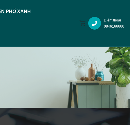
N PHỐ XANH
Điệnt thoại
0846166666