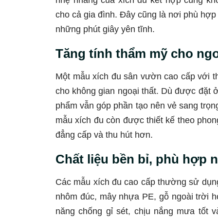
nhẹ nhàng của xích đu kết hợp cùng khôn
cho cả gia đình. Đây cũng là nơi phù hợp
những phút giây yên tĩnh.
Tăng tính thẩm mỹ cho ngo
Một mẫu xích đu sân vườn cao cấp với th
cho không gian ngoại thất. Dù được đặt 
phẩm vẫn góp phần tạo nên vẻ sang trọng,
mẫu xích đu còn được thiết kế theo phon
đẳng cấp và thu hút hơn.
Chất liệu bền bỉ, phù hợp n
Các mẫu xích đu cao cấp thường sử dụng
nhôm đúc, mây nhựa PE, gỗ ngoài trời ho
năng chống gỉ sét, chịu nắng mưa tốt v