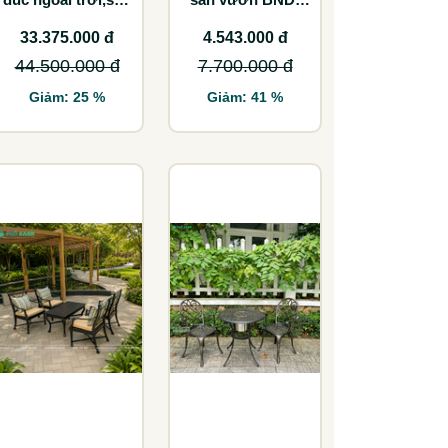
vườn SF-ND
HV70
33.375.000 đ
4.543.000 đ
44.500.000 đ
7.700.000 đ
Giảm: 25 %
Giảm: 41 %