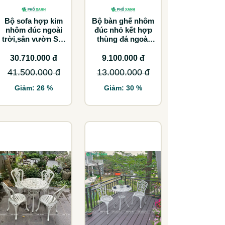
Bộ sofa hợp kim
Bộ bàn ghế nhôm
nhôm đúc ngoài
đúc nhỏ kết hợp
trời,sân vườn SF-
thùng đá ngoài
DND
trời sân vườn
BND-D70TDD
30.710.000 đ
9.100.000 đ
41.500.000 đ
13.000.000 đ
Giảm: 26 %
Giảm: 30 %