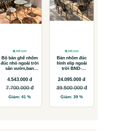
Bộ bàn ghế nhôm
Bàn nhôm đúc
đúc nhỏ ngoài trời
hình elip ngoài
sân vườn,ban
trời BND-
công BND-
BD21001100NND
60CCTK
8-10 ghế lựa chọn
4.543.000 đ
24.095.000 đ
tối ưu cho không
7.700.000 đ
39.500.000 đ
gian lớn
Giảm: 41 %
Giảm: 39 %