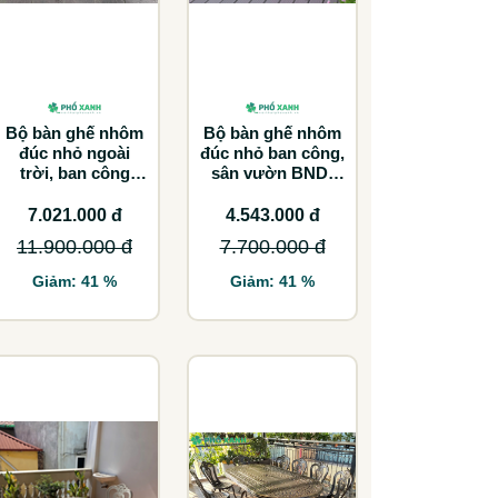
Bộ bàn ghế nhôm
Bộ bàn ghế nhôm
đúc nhỏ ngoài
đúc nhỏ ban công,
trời, ban công
sân vườn BND-
màu trắng kem
70TK
BND-6070TK
7.021.000 đ
4.543.000 đ
11.900.000 đ
7.700.000 đ
Giảm: 41 %
Giảm: 41 %