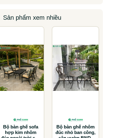
Sản phẩm xem nhiều
Bộ bàn ghế sofa
Bộ bàn ghế nhôm
hợp kim nhôm
đúc nhỏ ban công,
đúc ngoài trời,sân
sân vườn BND-