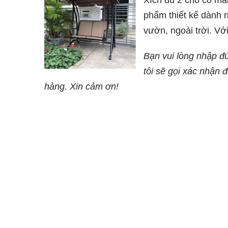
Xích đu 2 chỗ có mái
phẩm thiết kế dành r
vườn, ngoài trời. Với
đu này rất thích hợp
Bạn vui lòng nhập đ
đình nhỏ muốn thư g
tôi sẽ gọi xác nhận 
gian tự nhiên.
hàng. Xin cảm ơn!