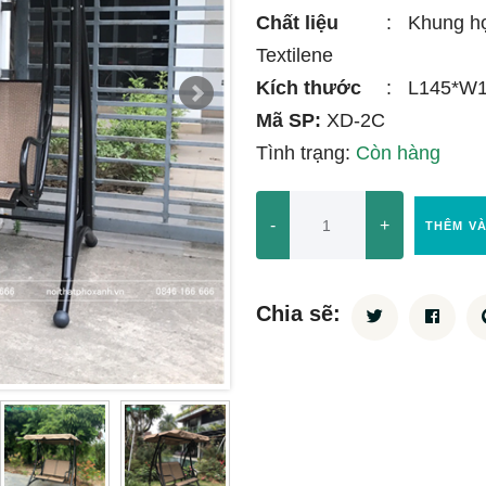
Chất liệu
:
Khung hợ
Textilene
Kích thước
:
L145*W
Mã SP:
XD-2C
Tình trạng:
Còn hàng
-
+
THÊM V
Chia sẽ: