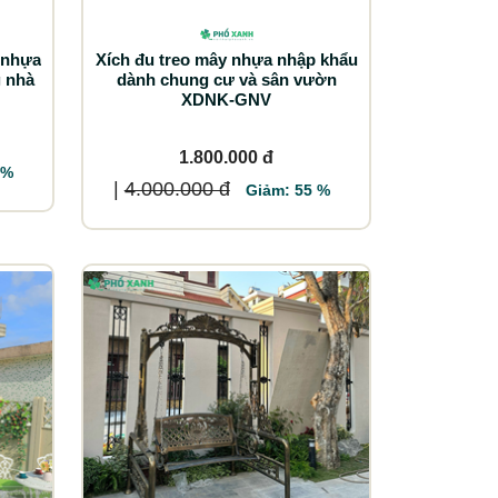
 nhựa
Xích đu treo mây nhựa nhập khẩu
g nhà
dành chung cư và sân vườn
XDNK-GNV
1.800.000 đ
 %
|
4.000.000 đ
Giảm: 55 %