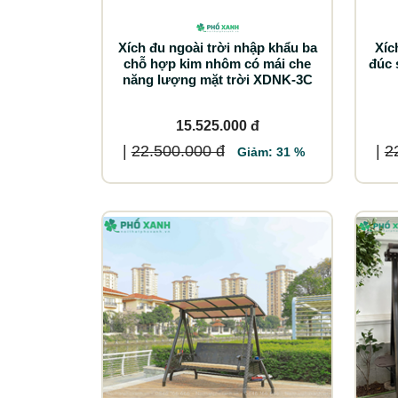
Xích đu ngoài trời nhập khẩu ba
Xíc
chỗ hợp kim nhôm có mái che
đúc 
năng lượng mặt trời XDNK-3C
15.525.000 đ
|
22.500.000 đ
|
2
Giảm: 31 %