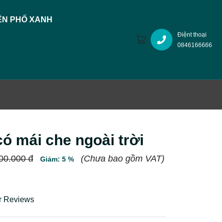
N PHỐ XANH
Điệnt thoại
0846166666
có mái che ngoài trời
00.000 đ
(Chưa bao gồm VAT)
Giảm: 5 %
r Reviews