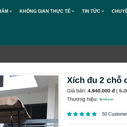
HẨM
KHÔNG GIAN THỰC TẾ
TIN TỨC
CHUYỆ
Xích đu 2 chỗ 
Giá bán:
4.940.000 đ
|
5.2
Thương hiệu:
50 Custome