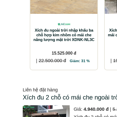
Xích đu ngoài trời nhập khẩu ba
Xích
chỗ hợp kim nhôm có mái che
mái 
năng lượng mặt trời XDNK-NL3C
15.525.000 đ
|
22.500.000 đ
|
1
Giảm: 31 %
Liên hệ đặt hàng
Xích đu 2 chỗ có mái che ngoài tr
Giá:
4.940.000 đ
|
5