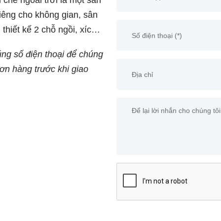
 che ngoài trời là một sản
iêng cho không gian, sân
 thiết kế 2 chỗ ngồi, xích
 cho các cặp đôi hay gia
úng số điện thoại để chúng
iãn và tận hưởng không
đơn hàng trước khi giao