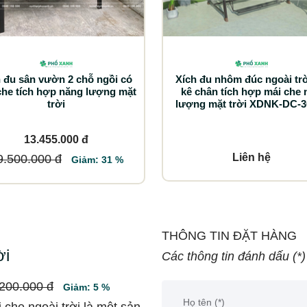
 đu sân vườn 2 chỗ ngồi có
Xích đu nhôm đúc ngoài trờ
che tích hợp năng lượng mặt
kê chân tích hợp mái che 
trời
lượng mặt trời XDNK-DC-
13.455.000 đ
Liên hệ
9.500.000 đ
Giảm: 31 %
THÔNG TIN ĐẶT HÀNG
ời
Các thông tin đánh dấu (*)
.200.000 đ
Giảm: 5 %