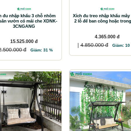
h đu nhập khẩu 3 chỗ nhôm
Xích đu treo nhập khẩu mây
sân vườn có mái che XDNK-
2 lỗ để ban công hoặc tron
3CNGANG
4.365.000 đ
15.525.000 đ
|
4.850.000 đ
Giảm: 10
2.500.000 đ
Giảm: 31 %