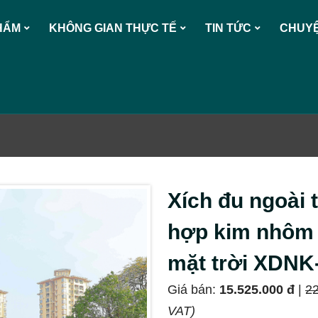
HẨM
KHÔNG GIAN THỰC TẾ
TIN TỨC
CHUYỆ
Xích đu ngoài 
hợp kim nhôm 
mặt trời XDN
Giá bán:
15.525.000 đ
|
22
VAT)