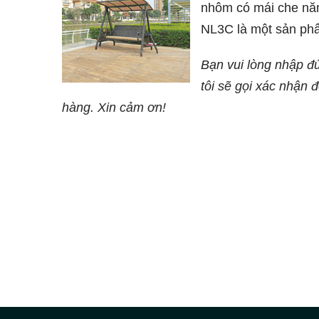
nhôm có mái che nă
NL3C là một sản phẩ
việc thư giãn và giải t
Bạn vui lòng nhập đ
tôi sẽ gọi xác nhận 
hàng. Xin cảm ơn!