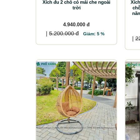
Xích đu 2 chỗ có mái che ngoài
Xích
trời
chỗ
năn
4.940.000 đ
|
5.200.000 đ
Giảm: 5 %
|
2