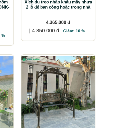
nhôm
Xích đu treo nhập khẩu mây nhựa
XDNK-
2 lỗ để ban công hoặc trong nhà
4.365.000 đ
|
4.850.000 đ
Giảm: 10 %
1 %