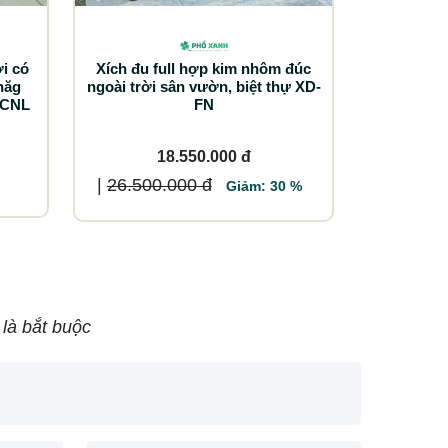
i có
Xích đu full hợp kim nhôm đúc
năg
ngoài trời sân vườn, biệt thự XD-
3CNL
FN
18.550.000 đ
|
26.500.000 đ
Giảm: 30 %
 là bắt buộc