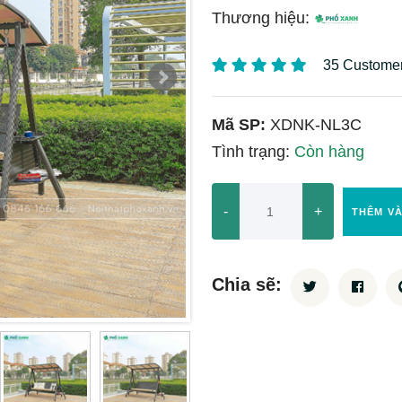
Thương hiệu:
35 Custome
Mã SP:
XDNK-NL3C
Tình trạng:
Còn hàng
-
+
THÊM V
Chia sẽ: