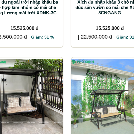
 đu ngoài trời nhập khẩu ba
Xích đu nhập khẩu 3 chỗ 
 hợp kim nhôm có mái che
đúc sân vườn có mái che 
g lượng mặt trời XDNK-3C
3CNGANG
15.525.000 đ
15.525.000 đ
2.500.000 đ
|
22.500.000 đ
Giảm: 31 %
Giảm: 3