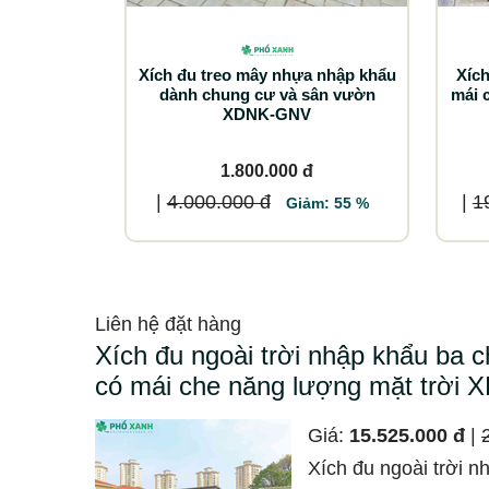
Xích đu treo mây nhựa nhập khẩu
Xích
dành chung cư và sân vườn
mái 
XDNK-GNV
1.800.000 đ
|
4.000.000 đ
|
1
Giảm: 55 %
Liên hệ đặt hàng
Xích đu ngoài trời nhập khẩu ba
có mái che năng lượng mặt trời
Giá:
15.525.000 đ
|
Xích đu ngoài trời 