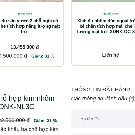
 đu sân vườn 2 chỗ ngồi có
Xích đu nhôm đúc ngoài trờ
che tích hợp năng lượng mặt
kê chân tích hợp mái che 
trời
lượng mặt trời XDNK-DC-
13.455.000 đ
Liên hệ
9.500.000 đ
Giảm: 31 %
THÔNG TIN ĐẶT HÀNG
 chỗ hợp kim nhôm
Các thông tin đánh dấu (*)
 XDNK-NL3C
22.500.000 đ
Giảm: 31 %
nhập khẩu ba chỗ hợp kim