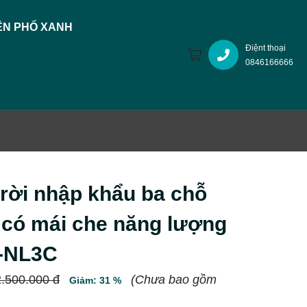
N PHỐ XANH
Điệnt thoại
0846166666
trời nhập khẩu ba chỗ
có mái che năng lượng
K-NL3C
.500.000 đ
(Chưa bao gồm
Giảm: 31 %