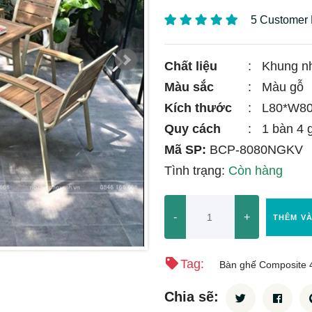
5 Customer
Chất liệu
:
Khung nh
Màu sắc
:
Màu gỗ
Kích thước
:
L80*W80
Quy cách
:
1 bàn 4 
Mã SP:
BCP-8080NGKV
Tình trạng:
Còn hàng
-
+
THÊM V
Tag:
Bàn ghế Composite 
Chia sẽ: