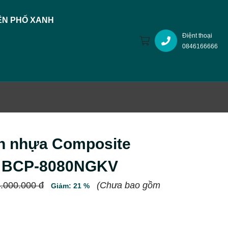
N PHỐ XANH
Điệnt thoại
0846166666
n nhựa Composite
n BCP-8080NGKV
.000.000 đ
(Chưa bao gồm
Giảm: 21 %