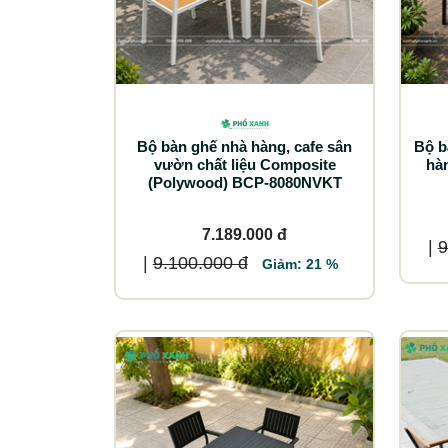
Bộ bàn ghế nhà hàng, cafe sân
Bộ b
vườn chất liệu Composite
hà
(Polywood) BCP-8080NVKT
7.189.000 đ
|
9
|
9.100.000 đ
Giảm: 21 %