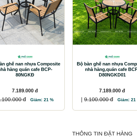
àn ghế nan nhựa Composite
Bộ bàn ghế nan nhựa Comp
nhà hàng quán cafe BCP-
nhà hàng,quán cafe BCP
80NGKĐ
D80NGKD01
7.189.000 đ
7.189.000 đ
.100.000 đ
|
9.100.000 đ
Giảm: 21 %
Giảm: 21
THÔNG TIN ĐẶT HÀNG