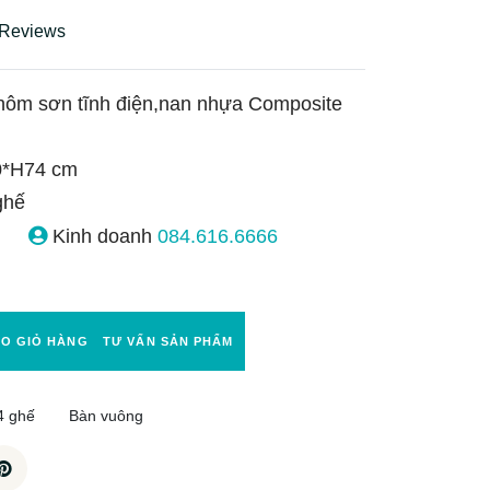
 Reviews
ôm sơn tĩnh điện,nan nhựa Composite
*H74 cm
ghế
Kinh doanh
084.616.6666
ÀO GIỎ HÀNG
TƯ VẤN SẢN PHẨM
4 ghế
Bàn vuông