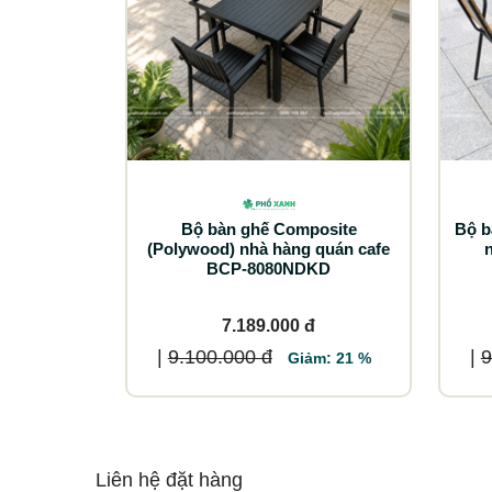
Bộ bàn ghế Composite
Bộ b
(Polywood) nhà hàng quán cafe
BCP-8080NDKD
7.189.000 đ
|
9.100.000 đ
|
9
Giảm: 21 %
Liên hệ đặt hàng