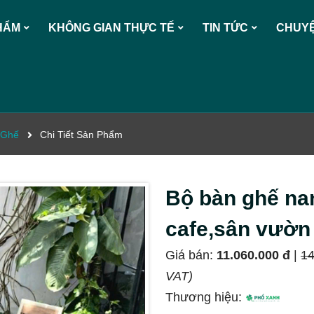
HẨM
KHÔNG GIAN THỰC TẾ
TIN TỨC
CHUYỆ
 Ghế
Chi Tiết Sản Phẩm
Bộ bàn ghế na
cafe,sân vườ
Giá bán:
11.060.000 đ
|
14
VAT)
Thương hiệu: