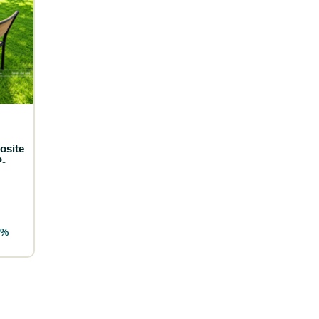
osite
-
 %