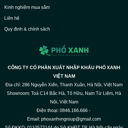
Kinh nghiệm mua sắm
Liên hệ
Quy định & chính sách
CÔNG TY CỔ PHẦN XUẤT NHẬP KHẨU PHỐ XANH
VIỆT NAM
Địa chỉ: 286 Nguyễn Xiển, Thanh Xuân, Hà Nội, Việt Nam
Showroom: Toà C14 Bắc Hà, Tố Hữu, Nam Từ Liêm, Hà
Nội, Việt Nam
Điện thoại: 0846.166.666 -
Email: phoxanhvngroup@gmail.com
Số ĐKKD: 0110572144 do Sở KHĐT TP. Hà Nội cấp ngày