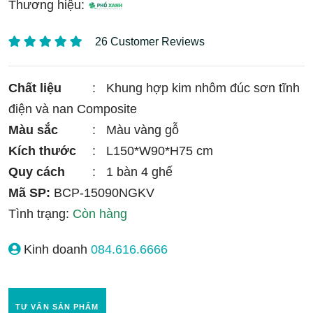
Thương hiệu:
26 Customer Reviews
Chất liệu
:
Khung hợp kim nhôm đúc sơn tĩnh
điện và nan Composite
Màu sắc
:
Màu vàng gỗ
Kích thước
:
L150*W90*H75 cm
Quy cách
:
1 bàn 4 ghế
Mã SP:
BCP-15090NGKV
Tình trạng:
Còn hàng
Kinh doanh
084.616.6666
TƯ VẤN SẢN PHẨM