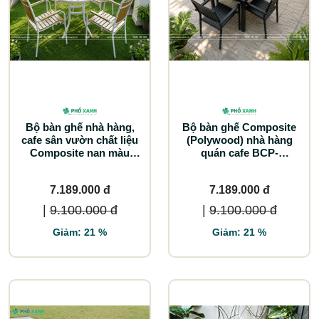
Bộ bàn ghế nhà hàng,
Bộ bàn ghế Composite
cafe sân vườn chất liệu
(Polywood) nhà hàng
Composite nan màu
quán cafe BCP-
vàng BCP-80NGKT
8080NDKD
7.189.000 đ
7.189.000 đ
|
9.100.000 đ
|
9.100.000 đ
Giảm: 21 %
Giảm: 21 %