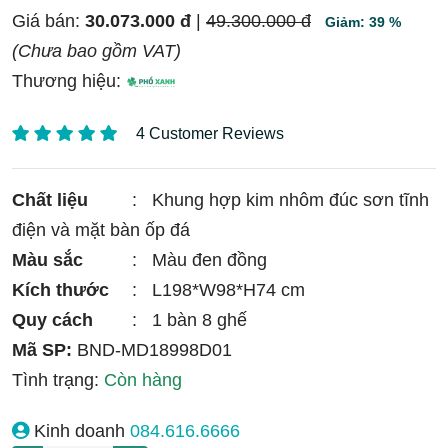
Giá bán:
30.073.000 đ
|
49.300.000 đ
Giảm: 39 %
(Chưa bao gồm VAT)
Thương hiệu:
4 Customer Reviews
Chất liệu
:
Khung hợp kim nhôm đúc sơn tĩnh
điện và mặt bàn ốp đá
Màu sắc
:
Màu đen đồng
Kích thước
:
L198*W98*H74 cm
Quy cách
:
1 bàn 8 ghế
Mã SP:
BND-MD18998D01
Tình trạng:
Còn hàng
Kinh doanh
084.616.6666