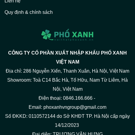
Liên hệ
Quy định & chính sách
CÔNG TY CỔ PHẦN XUẤT NHẬP KHẨU PHỐ XANH
VIỆT NAM
Địa chỉ: 286 Nguyễn Xiển, Thanh Xuân, Hà Nội, Việt Nam
Showroom: Toà C14 Bắc Hà, Tố Hữu, Nam Từ Liêm, Hà
Nội, Việt Nam
Điện thoại: 0846.166.666 -
Email: phoxanhvngroup@gmail.com
Số ĐKKD: 0110572144 do Sở KHĐT TP. Hà Nội cấp ngày
14/12/2023
Đại diện: TRƯƠNG VĂN HƯNG