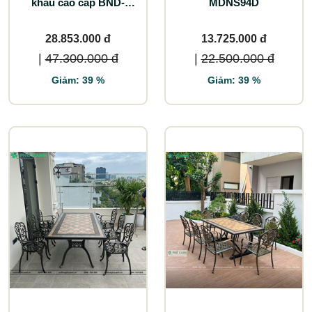
khẩu cao cấp BND-
MDNS94D
MD18998TTD
28.853.000 đ
13.725.000 đ
|
47.300.000 đ
|
22.500.000 đ
Giảm: 39 %
Giảm: 39 %