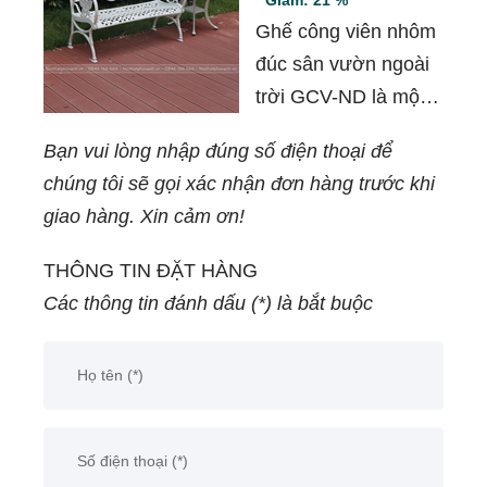
Giảm: 21 %
Ghế công viên nhôm
đúc sân vườn ngoài
trời GCV-ND là một
sản phẩm chất lượng
Bạn vui lòng nhập đúng số điện thoại để
cao được thiết kế để
chúng tôi sẽ gọi xác nhận đơn hàng trước khi
phục vụ nhu cầu nghỉ
giao hàng. Xin cảm ơn!
ngơi và thư giãn tại
các khu vực công
THÔNG TIN ĐẶT HÀNG
cộng và sân vườn.
Các thông tin đánh dấu (*) là bắt buộc