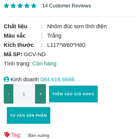
14 Customer Reviews
Chất liệu
:
Nhôm đúc sơn tĩnh điện
Màu sắc
:
Trắng
Kích thước
:
L117*W60*H80
Mã SP:
GCV-ND
Tình trạng:
Còn hàng
Kinh doanh
084.616.6666
-
+
THÊM VÀO GIỎ HÀNG
TƯ VẤN SẢN PHẨM
Tag:
Bàn vuông