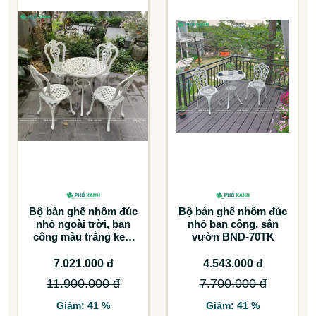
Bộ bàn ghế nhôm đúc
Bộ bàn ghế nhôm đúc
nhỏ ngoài trời, ban
nhỏ ban công, sân
công màu trắng kem
vườn BND-70TK
BND-6070TK
7.021.000 đ
4.543.000 đ
11.900.000 đ
7.700.000 đ
Giảm: 41 %
Giảm: 41 %