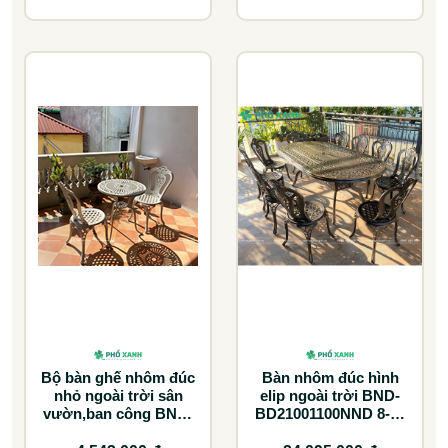
Bộ bàn ghế nhôm đúc
Bàn nhôm đúc hình
nhỏ ngoài trời sân
elip ngoài trời BND-
vườn,ban công BND-
BD21001100NND 8-10
60CCTK
ghế lựa chọn tối ưu