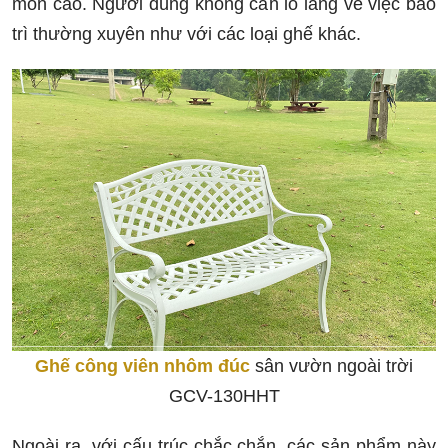
mòn cao. Người dùng không cần lo lắng về việc bảo
trì thường xuyên như với các loại ghế khác.
Ghế công viên nhôm đúc
sân vườn ngoài trời
GCV-130HHT
Ngoài ra, với cấu trúc chắc chắn, các sản phẩm này